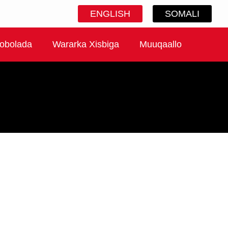
ENGLISH
SOMALI
obolada
Wararka Xisbiga
Muuqaallo